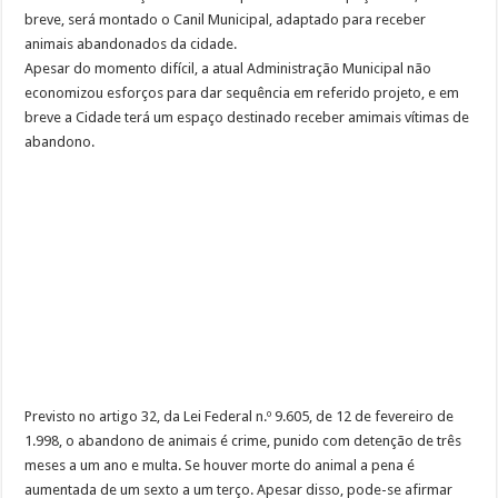
Prefeitura de Rio Preto realizará castração em massa
breve, será montado o Canil Municipal, adaptado para receber
animais abandonados da cidade.
Indaiatuba ainda mais Pet Friendly
Apesar do momento difícil, a atual Administração Municipal não
Como preparar o ambiente para a chegada do cão?
economizou esforços para dar sequência em referido projeto, e em
breve a Cidade terá um espaço destinado receber amimais vítimas de
Em SP, DEPA – Delegacia Eletrônica de Proteção Animal completa dois anos
abandono.
Previsto no artigo 32, da Lei Federal n.º 9.605, de 12 de fevereiro de
1.998, o abandono de animais é crime, punido com detenção de três
meses a um ano e multa. Se houver morte do animal a pena é
aumentada de um sexto a um terço. Apesar disso, pode-se afirmar