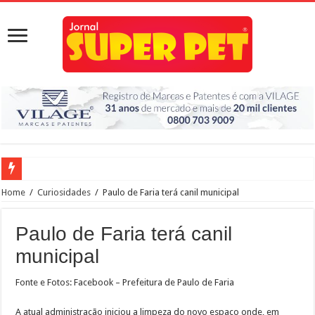
Rio Preto inaugura neste sábado, dia 21, às 10h, o primeiro Pet Park da cidade
Home
/
Curiosidades
/
Paulo de Faria terá canil municipal
Estado anuncia hospital veterinário em Rio Preto
Paulo de Faria terá canil
Prefeito Edinho participa do lançamento do programa Meu Pet, para Rio Preto
municipal
Conheça quatro benefícios do selênio orgânico nas rações para pets
Paulo de Faria terá canil municipal
Fonte e Fotos: Facebook – Prefeitura de Paulo de Faria
Quarentena pode causar ansiedade e depressão em animais de estimação
A atual administração iniciou a limpeza do novo espaço onde, em