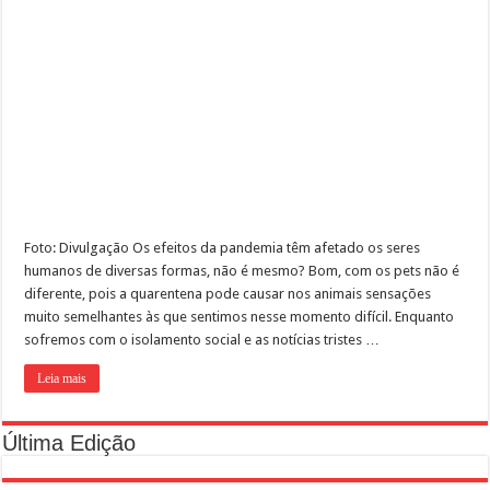
Prefeitura de Rio Preto realizará castração em massa
Indaiatuba ainda mais Pet Friendly
Como preparar o ambiente para a chegada do cão?
Em SP, DEPA – Delegacia Eletrônica de Proteção Animal completa dois anos
Foto: Divulgação Os efeitos da pandemia têm afetado os seres
humanos de diversas formas, não é mesmo? Bom, com os pets não é
diferente, pois a quarentena pode causar nos animais sensações
muito semelhantes às que sentimos nesse momento difícil. Enquanto
sofremos com o isolamento social e as notícias tristes …
Leia mais
Última Edição