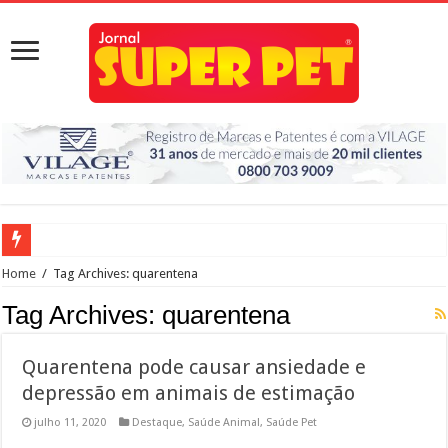
Rio Preto inaugura neste sábado, dia 21, às 10h, o primeiro Pet Park da cidade
Home
/
Tag Archives: quarentena
Estado anuncia hospital veterinário em Rio Preto
Tag Archives:
quarentena
Prefeito Edinho participa do lançamento do programa Meu Pet, para Rio Preto
Quarentena pode causar ansiedade e
Conheça quatro benefícios do selênio orgânico nas rações para pets
depressão em animais de estimação
Paulo de Faria terá canil municipal
julho 11, 2020
Destaque
,
Saúde Animal
,
Saúde Pet
Quarentena pode causar ansiedade e depressão em animais de estimação