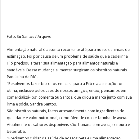
Prefeitura de Rio Preto realizará castração em massa
Indaiatuba ainda mais Pet Friendly
Como preparar o ambiente para a chegada do cão?
Em SP, DEPA – Delegacia Eletrônica de Proteção Animal completa dois anos
Foto: Su Santos / Arquivo
Alimentação natural é assunto recorrente até para nossos animais de
estimação. Foi por causa de um problema de saúde que a cadelinha
Filó precisou alterar sua alimentação para alimentos naturais e
saudáveis. Dessa mudança alimentar surgiram os biscoitos naturais
Panelinha da Filó.
“Resolvemos fazer biscoitos em casa para a Filó e a aceitação foi
ótima, inclusive pelos cães de nossos amigos, então, pensamos em
comercializá-los” comenta Su Santos, que criou a marca junto com sua
irmã e sócia, Sandra Santos.
São biscoitos naturais, feitos artesanalmente com ingredientes de
qualidade e valor nutricional, como óleo de coco e farinha de aveia.
Atualmente os sabores disponíveis são: banana com aveia, cenoura e
beterraba.
“Precisamos cuidar da saúde de nossos pets e uma alimentação