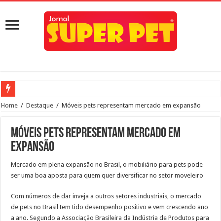
Rio Preto inaugura neste sábado, dia 21, às 10h, o primeiro Pet Park da cidade
Home
/
Destaque
/
Móveis pets representam mercado em expansão
Estado anuncia hospital veterinário em Rio Preto
Móveis pets representam mercado em
Prefeito Edinho participa do lançamento do programa Meu Pet, para Rio Preto
expansão
Conheça quatro benefícios do selênio orgânico nas rações para pets
Mercado em plena expansão no Brasil, o mobiliário para pets pode
Paulo de Faria terá canil municipal
ser uma boa aposta para quem quer diversificar no setor moveleiro
Quarentena pode causar ansiedade e depressão em animais de estimação
Com números de dar inveja a outros setores industriais, o mercado
Prefeitura de Rio Preto realizará castração em massa
de pets no Brasil tem tido desempenho positivo e vem crescendo ano
Indaiatuba ainda mais Pet Friendly
a ano. Segundo a Associação Brasileira da Indústria de Produtos para