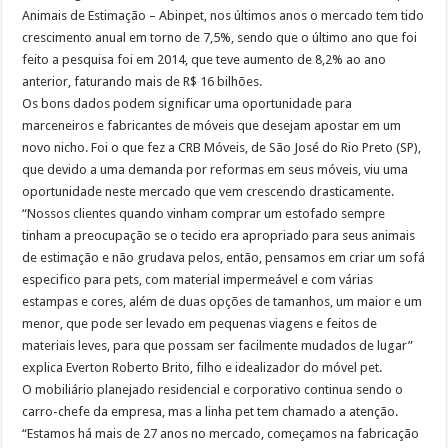
Animais de Estimação – Abinpet, nos últimos anos o mercado tem tido
Como preparar o ambiente para a chegada do cão?
crescimento anual em torno de 7,5%, sendo que o último ano que foi
Em SP, DEPA – Delegacia Eletrônica de Proteção Animal completa dois anos
feito a pesquisa foi em 2014, que teve aumento de 8,2% ao ano
anterior, faturando mais de R$ 16 bilhões.
Os bons dados podem significar uma oportunidade para
marceneiros e fabricantes de móveis que desejam apostar em um
novo nicho. Foi o que fez a CRB Móveis, de São José do Rio Preto (SP),
que devido a uma demanda por reformas em seus móveis, viu uma
oportunidade neste mercado que vem crescendo drasticamente.
“Nossos clientes quando vinham comprar um estofado sempre
tinham a preocupação se o tecido era apropriado para seus animais
de estimação e não grudava pelos, então, pensamos em criar um sofá
especifico para pets, com material impermeável e com várias
estampas e cores, além de duas opções de tamanhos, um maior e um
menor, que pode ser levado em pequenas viagens e feitos de
materiais leves, para que possam ser facilmente mudados de lugar”
explica Everton Roberto Brito, filho e idealizador do móvel pet.
O mobiliário planejado residencial e corporativo continua sendo o
carro-chefe da empresa, mas a linha pet tem chamado a atenção.
“Estamos há mais de 27 anos no mercado, começamos na fabricação