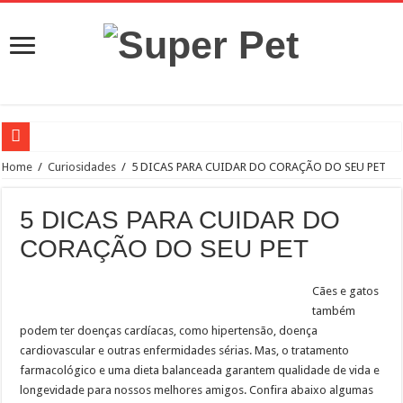
Rio Preto inaugura neste sábado, dia 21, às 10h, o primeiro Pet Park da cidade
Home
/
Curiosidades
/
5 DICAS PARA CUIDAR DO CORAÇÃO DO SEU PET
Estado anuncia hospital veterinário em Rio Preto
5 DICAS PARA CUIDAR DO
Prefeito Edinho participa do lançamento do programa Meu Pet, para Rio Preto
CORAÇÃO DO SEU PET
Conheça quatro benefícios do selênio orgânico nas rações para pets
Paulo de Faria terá canil municipal
Cães e gatos
Quarentena pode causar ansiedade e depressão em animais de estimação
também
podem ter doenças cardíacas, como hipertensão, doença
Prefeitura de Rio Preto realizará castração em massa
cardiovascular e outras enfermidades sérias. Mas, o tratamento
Indaiatuba ainda mais Pet Friendly
farmacológico e uma dieta balanceada garantem qualidade de vida e
longevidade para nossos melhores amigos. Confira abaixo algumas
Como preparar o ambiente para a chegada do cão?