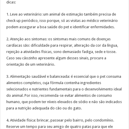
dicas:
Em SP, DEPA – Delegacia Eletrônica de Proteção Animal completa dois anos
1. Leve ao veterinário: um animal de estimação também precisa de
check up periódico, isso porque, só as visitas ao médico veterinário
podem assegurar a boa saúde do pet e identificar enfermidades.
2. Atenção aos sintomas: os sintomas mais comuns de doenças
cardíacas são: dificuldade para respirar, alteração da cor da língua,
rejeição a atividades físicas, sono demasiado fadiga, sede e tosse.
Caso seu cãozinho apresente algum desses sinais, procure a
orientação de um veterinário.
3. Alimentação saudável e balanceada: é essencial que o pet consuma
alimentos completos, cuja fórmula contenha ingredientes
selecionados e nutrientes fundamentais para o desenvolvimento ideal
do animal. Por isso, recomenda-se evitar alimentos de consumo
humano, que podem ter níveis elevados de sódio e não são indicados
para a nutrição adequada do cão ou do gato.
4. Atividade física: brincar, passear pelo bairro, pelo condomínio.
Reserve um tempo para seu amigo de quatro patas para que ele