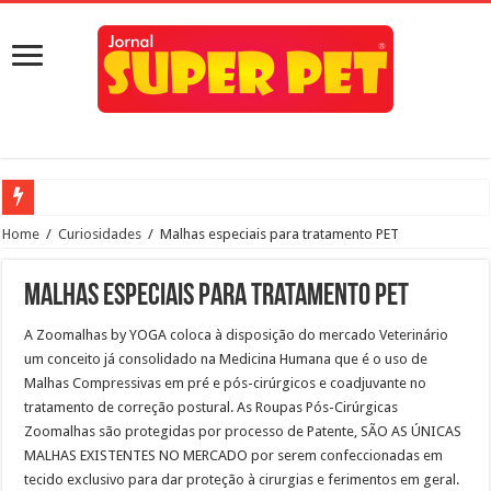
Rio Preto inaugura neste sábado, dia 21, às 10h, o primeiro Pet Park da cidade
Home
/
Curiosidades
/
Malhas especiais para tratamento PET
Estado anuncia hospital veterinário em Rio Preto
Malhas especiais para tratamento PET
Prefeito Edinho participa do lançamento do programa Meu Pet, para Rio Preto
A Zoomalhas by YOGA coloca à disposição do mercado Veterinário
Conheça quatro benefícios do selênio orgânico nas rações para pets
um conceito já consolidado na Medicina Humana que é o uso de
Paulo de Faria terá canil municipal
Malhas Compressivas em pré e pós-cirúrgicos e coadjuvante no
Quarentena pode causar ansiedade e depressão em animais de estimação
tratamento de correção postural. As Roupas Pós-Cirúrgicas
Zoomalhas são protegidas por processo de Patente, SÃO AS ÚNICAS
Prefeitura de Rio Preto realizará castração em massa
MALHAS EXISTENTES NO MERCADO por serem confeccionadas em
Indaiatuba ainda mais Pet Friendly
tecido exclusivo para dar proteção à cirurgias e ferimentos em geral.