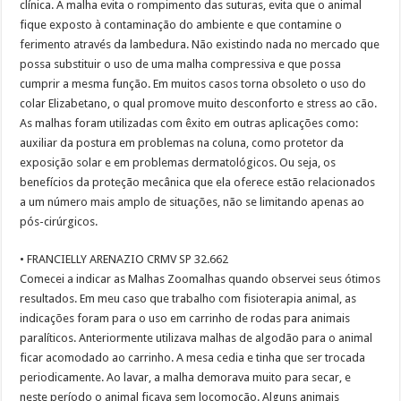
clínica. A malha evita o rompimento das suturas, evita que o animal
fique exposto à contaminação do ambiente e que contamine o
ferimento através da lambedura. Não existindo nada no mercado que
possa substituir o uso de uma malha compressiva e que possa
cumprir a mesma função. Em muitos casos torna obsoleto o uso do
colar Elizabetano, o qual promove muito desconforto e stress ao cão.
As malhas foram utilizadas com êxito em outras aplicações como:
auxiliar da postura em problemas na coluna, como protetor da
exposição solar e em problemas dermatológicos. Ou seja, os
benefícios da proteção mecânica que ela oferece estão relacionados
a um número mais amplo de situações, não se limitando apenas ao
pós-cirúrgicos.
• FRANCIELLY ARENAZIO CRMV SP 32.662
Comecei a indicar as Malhas Zoomalhas quando observei seus ótimos
resultados. Em meu caso que trabalho com fisioterapia animal, as
indicações foram para o uso em carrinho de rodas para animais
paralíticos. Anteriormente utilizava malhas de algodão para o animal
ficar acomodado ao carrinho. A mesa cedia e tinha que ser trocada
periodicamente. Ao lavar, a malha demorava muito para secar, e
neste período o animal ficava sem locomoção. Alguns animais