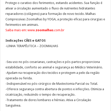
Protege o curativo dos ferimentos, evitando acidentes. Sua função é
Como preparar o ambiente para a chegada do cão?
ativar a circulação aumentado o fluxo de nutrientes hidratantes
Em SP, DEPA – Delegacia Eletrônica de Proteção Animal completa dois anos
reparadores (colágeno) para formação de novo tecido. Malhas
Compressivas Zoomalhas by YOGA, a proteção eficaz para cirurgias e
ferimentos em animais.
Saiba mais em:
www.
zoomalhas
.com.br
Indicações CÃES e GATOS
-LINHA TERAPÊUTICA – ZOOMALHAS
-Seu uso no pós-cesarianas, castrações e pós-partos proporciona
estabilidade, conforto ao animal e segurança ao Médico Veterinário.
-Ajudam na recuperação dos tecidos e protegem a pele da região
operada ou ferida.
-Indispensável no pós-cirúrgico de Mastectomia Parcial ou Total.
-Oferece segurança contra abertura de pontos e infecções. Otimiza a
cicatrização, reduzindo o tempo de recuperação.
-Tratamento de dores lombares e hérnias. Ativa a Circulação
Sanguínea.