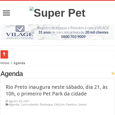
Rio Preto inaugura neste sábado, dia 21, às 10h, o primeiro Pet Park da cidade
Home
/
Agenda
Estado anuncia hospital veterinário em Rio Preto
Agenda
Prefeito Edinho participa do lançamento do programa Meu Pet, para Rio Preto
Rio Preto inaugura neste sábado, dia 21, às
Conheça quatro benefícios do selênio orgânico nas rações para pets
10h, o primeiro Pet Park da cidade
Paulo de Faria terá canil municipal
agosto 20, 2021
Quarentena pode causar ansiedade e depressão em animais de estimação
Agenda
,
Curiosidades
,
Destaque
,
Edições
,
Eventos
,
Gerais
Prefeitura de Rio Preto realizará castração em massa