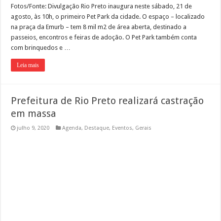
Fotos/Fonte: Divulgação Rio Preto inaugura neste sábado, 21 de
Indaiatuba ainda mais Pet Friendly
agosto, às 10h, o primeiro Pet Park da cidade. O espaço – localizado
Como preparar o ambiente para a chegada do cão?
na praça da Emurb – tem 8 mil m2 de área aberta, destinado a
passeios, encontros e feiras de adoção. O Pet Park também conta
Em SP, DEPA – Delegacia Eletrônica de Proteção Animal completa dois anos
com brinquedos e …
Leia mais
Prefeitura de Rio Preto realizará castração
em massa
julho 9, 2020
Agenda
,
Destaque
,
Eventos
,
Gerais