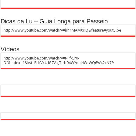
Dicas da Lu – Guia Longa para Passeio
http://www.youtube.com/watch?v=irh1MAMXriQ&feature=youtu.be
Vídeos
http://www.youtube.com/watch?v=t-_fkErX-
DI&index=1&list=PLKVk4dGZAgTJrb04WYmcHWfWQ6W42cN79