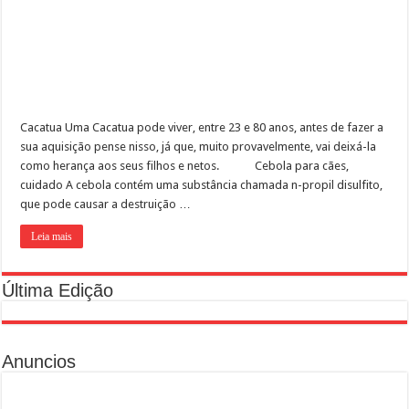
Como preparar o ambiente para a chegada do cão?
Em SP, DEPA – Delegacia Eletrônica de Proteção Animal completa dois anos
Cacatua Uma Cacatua pode viver, entre 23 e 80 anos, antes de fazer a
sua aquisição pense nisso, já que, muito provavelmente, vai deixá-la
como herança aos seus filhos e netos. Cebola para cães,
cuidado A cebola contém uma substância chamada n-propil disulfito,
que pode causar a destruição …
Leia mais
Última Edição
Anuncios