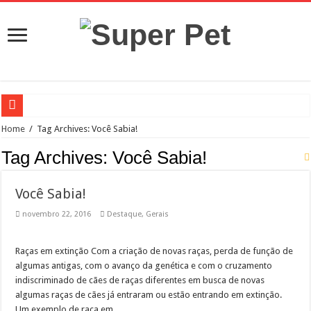
Rio Preto inaugura neste sábado, dia 21, às 10h, o primeiro Pet Park da cidade
Home
/
Tag Archives: Você Sabia!
Estado anuncia hospital veterinário em Rio Preto
Tag Archives:
Você Sabia!
Prefeito Edinho participa do lançamento do programa Meu Pet, para Rio Preto
Você Sabia!
Conheça quatro benefícios do selênio orgânico nas rações para pets
novembro 22, 2016
Destaque
,
Gerais
Paulo de Faria terá canil municipal
Quarentena pode causar ansiedade e depressão em animais de estimação
Raças em extinção Com a criação de novas raças, perda de função de
Prefeitura de Rio Preto realizará castração em massa
algumas antigas, com o avanço da genética e com o cruzamento
indiscriminado de cães de raças diferentes em busca de novas
Indaiatuba ainda mais Pet Friendly
algumas raças de cães já entraram ou estão entrando em extinção.
Como preparar o ambiente para a chegada do cão?
Um exemplo de raça em …