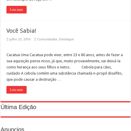
Em SP, DEPA – Delegacia Eletrônica de Proteção Animal completa dois anos
Leia mais
Você Sabia!
julho 23, 2016
Curiosidades
,
Destaque
Cacatua Uma Cacatua pode viver, entre 23 e 80 anos, antes de fazer a
sua aquisição pense nisso, já que, muito provavelmente, vai deixá-la
como herança aos seus filhos e netos. Cebola para cães,
cuidado A cebola contém uma substância chamada n-propil disulfito,
que pode causar a destruição …
Leia mais
Última Edição
Anuncios